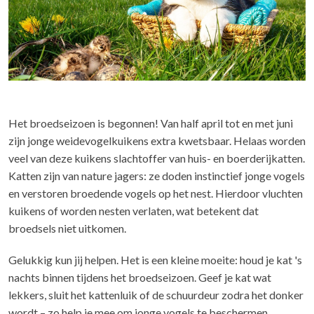
Het broedseizoen is begonnen! Van half april tot en met juni
zijn jonge weidevogelkuikens extra kwetsbaar. Helaas worden
veel van deze kuikens slachtoffer van huis- en boerderijkatten.
Katten zijn van nature jagers: ze doden instinctief jonge vogels
en verstoren broedende vogels op het nest. Hierdoor vluchten
kuikens of worden nesten verlaten, wat betekent dat
broedsels niet uitkomen.
Gelukkig kun jij helpen. Het is een kleine moeite: houd je kat 's
nachts binnen tijdens het broedseizoen. Geef je kat wat
lekkers, sluit het kattenluik of de schuurdeur zodra het donker
wordt – zo help je mee om jonge vogels te beschermen.